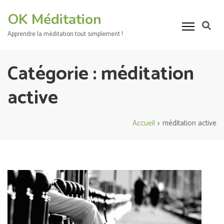
Aller
OK Méditation
au
contenu
Apprendre la méditation tout simplement !
(Pressez
Entrée)
Catégorie :
méditation
active
Accueil
>
méditation active