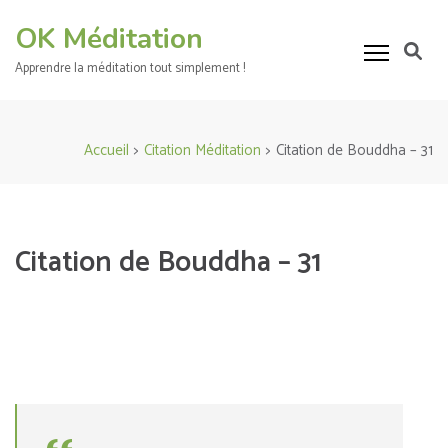
Aller
OK Méditation
au
contenu
Apprendre la méditation tout simplement !
(Pressez
Entrée)
Accueil
>
Citation Méditation
>
Citation de Bouddha – 31
Citation de Bouddha – 31