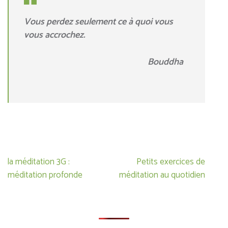
Vous perdez seulement ce à quoi vous
vous accrochez.
Bouddha
Navigation
la méditation 3G :
Petits exercices de
de
méditation profonde
méditation au quotidien
l’article