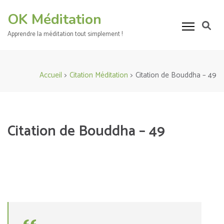
Aller
OK Méditation
au
contenu
Apprendre la méditation tout simplement !
(Pressez
Entrée)
Accueil
>
Citation Méditation
>
Citation de Bouddha – 49
Citation de Bouddha – 49