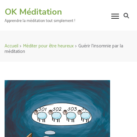
Aller
OK Méditation
au
contenu
Apprendre la méditation tout simplement !
(Pressez
Entrée)
Accueil
>
Méditer pour être heureux
>
Guérir l’insomnie par la
méditation