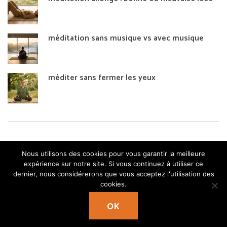
méditation sans musique vs avec musique
méditer sans fermer les yeux
Nous utilisons des cookies pour vous garantir la meilleure
expérience sur notre site. Si vous continuez à utiliser ce
dernier, nous considérerons que vous acceptez l'utilisation des
cookies.
© Copyright 2026
OK Méditation
. Pranayama Yoga |
OK
Développé par
Rara Theme
Propulsé par
WordPress.