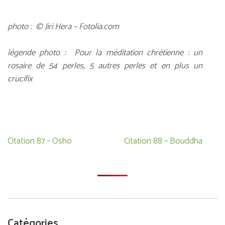
photo : © Jiri Hera – Fotolia.com
légende photo : Pour la méditation chrétienne : un
rosaire de 54 perles, 5 autres perles et en plus un
crucifix
Navigation
Citation 87 – Osho
Citation 88 – Bouddha
de
l’article
Catégories