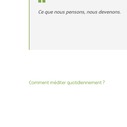
Ce que nous pensons, nous devenons.
Navigation
Comment méditer quotidiennement ?
de
l’article