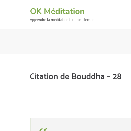
Aller
OK Méditation
au
contenu
Apprendre la méditation tout simplement !
(Pressez
Entrée)
Citation de Bouddha – 28