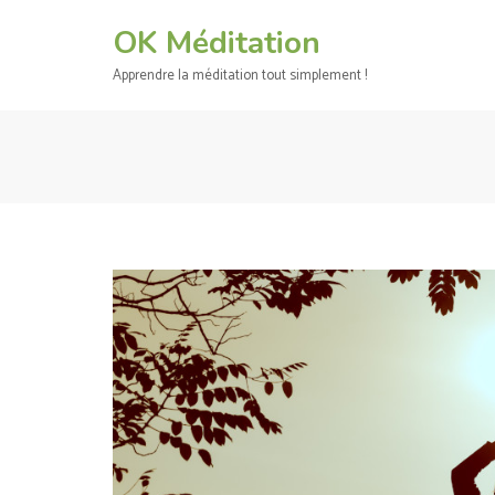
Aller
OK Méditation
au
contenu
Apprendre la méditation tout simplement !
(Pressez
Entrée)