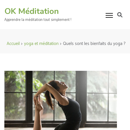
Aller
OK Méditation
au
contenu
Apprendre la méditation tout simplement !
(Pressez
Entrée)
Accueil
>
yoga et méditation
>
Quels sont les bienfaits du yoga ?