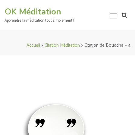
Aller
OK Méditation
au
contenu
Apprendre la méditation tout simplement !
(Pressez
Entrée)
Accueil
>
Citation Méditation
>
Citation de Bouddha – 4