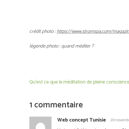
crédit photo :
https://www.stromspa.com/magazine
légende photo : quand méditer ?
Navigation
Qu’est ce que la méditation de pleine conscience
de
l’article
1 commentaire
Web concept Tunisie
28 novembr