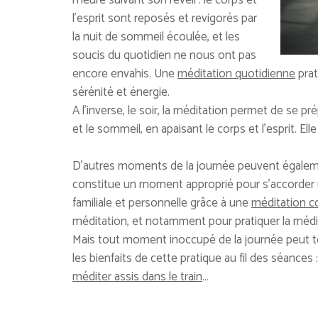
l’heure suivant son réveil : le corps et
l’esprit sont reposés et revigorés par
la nuit de sommeil écoulée, et les
soucis du quotidien ne nous ont pas
encore envahis. Une
méditation quotidienne
prat
sérénité et énergie.
A l’inverse, le soir, la méditation permet de se pr
et le sommeil, en apaisant le corps et l’esprit. El
D’autres moments de la journée peuvent égalem
constitue un moment approprié pour s’accorder un
familiale et personnelle grâce à une
méditation c
méditation, et notamment pour pratiquer la médi
Mais tout moment inoccupé de la journée peut tou
les bienfaits de cette pratique au fil des séances 
méditer assis dans le train
…