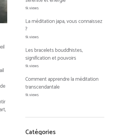
sérénité et énergie
1k views
La méditation japa, vous connaissez
?
1k views
eil
Les bracelets bouddhistes,
signification et pouvoirs
1k views
ail
Comment apprendre la méditation
 de
transcendantale
1k views
tir
rt,
Catégories