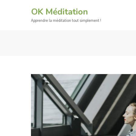
Aller
OK Méditation
au
contenu
Apprendre la méditation tout simplement !
(Pressez
Entrée)