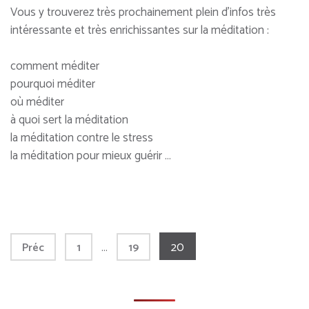
Vous y trouverez très prochainement plein d’infos très
intéressante et très enrichissantes sur la méditation :
comment méditer
pourquoi méditer
où méditer
à quoi sert la méditation
la méditation contre le stress
la méditation pour mieux guérir …
Pagination
Page
Page
…
Page
20
Préc
1
19
des
publications