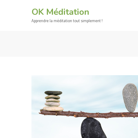
Aller
OK Méditation
au
contenu
Apprendre la méditation tout simplement !
(Pressez
Entrée)