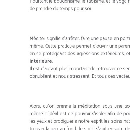
Pourtant le bouddhisme, le taoïsme, et le yoga no
de prendre du temps pour soi.
Méditer signifie s’arrêter, faire une pause en por
même. Cette pratique permet d’ouvrir une parent
en se protégeant des agressions extérieures, et
intérieure
.
Il est d’autant plus important de retrouver ce 
obnubilent et nous stressent. Et tous ces vecte
Alors, qu’on prenne la méditation sous une acc
même. L’idéal est de pouvoir s’isoler afin de pou
les yeux et prodiguer à notre esprit les soins h
trouver la paix au fond de soi. Il s’agit ensuite d