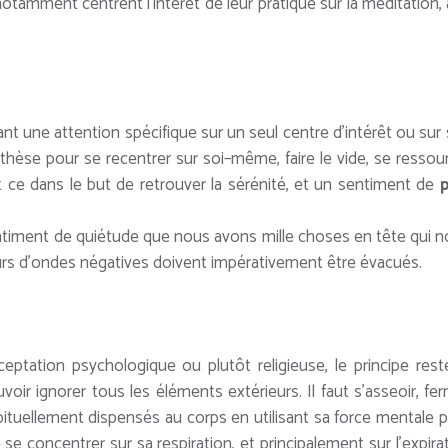
tamment centrent l’intérêt de leur pratique sur la méditation, 
tant une attention spécifique sur un seul centre d’intérêt ou sur 
hèse pour se recentrer sur soi–même, faire le vide, se ressou
 ce dans le but de retrouver la sérénité, et un sentiment de
p
sentiment de quiétude que nous avons mille choses en tête qui 
urs d’ondes négatives doivent impérativement être évacués.
eptation psychologique ou plutôt religieuse, le principe rest
voir ignorer tous les éléments extérieurs. Il faut s’asseoir, fe
abituellement dispensés au corps en utilisant sa force mentale 
e se concentrer sur sa respiration, et principalement sur l’expira