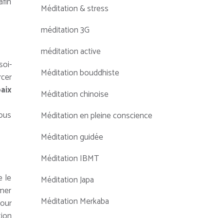
afin
Méditation & stress
méditation 3G
méditation active
soi-
Méditation bouddhiste
rcer
aix
Méditation chinoise
nous
Méditation en pleine conscience
Méditation guidée
Méditation IBMT
e le
Méditation Japa
rmer
Méditation Merkaba
pour
tion