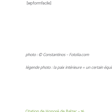
[wpformfacile]
photo : © Constantinos – Fotolia.com
légende photo : la paix intérieure = un certain équil
Navigation
Citation de Honoré de Balzac – 16