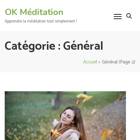
Aller
OK Méditation
au
contenu
Apprendre la méditation tout simplement !
(Pressez
Entrée)
Catégorie :
Général
Accueil
>
Général
(Page 2)