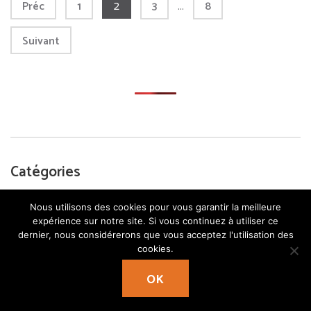
Page
Page
2
Page
…
Page
Préc
1
3
8
des
publications
Suivant
Catégories
Apprendre la méditation
Nous utilisons des cookies pour vous garantir la meilleure
expérience sur notre site. Si vous continuez à utiliser ce
Chakra
dernier, nous considérerons que vous acceptez l'utilisation des
cookies.
Citation Méditation
OK
Commencer la méditation